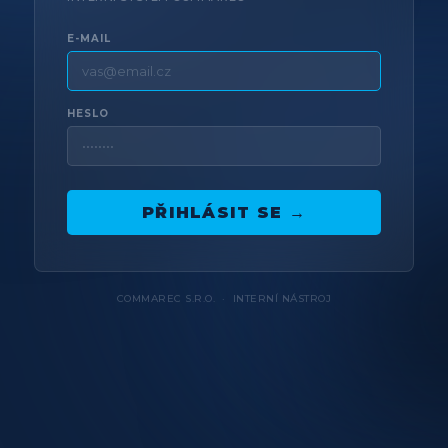
E-MAIL
HESLO
PŘIHLÁSIT SE →
COMMAREC S.R.O. · INTERNÍ NÁSTROJ